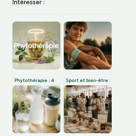
Intéresser :
Phytothérapie : 4
Sport et bien-être :
protocoles naturels
pourquoi 45
pour passer de la
minutes d’effort
fatigue à une
multiplient vos
vitalité durable
endorphines par
cinq