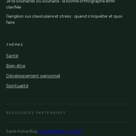
Je te souhaites ou souhaite : la bonne orthographe enfin
clarifiée
Ganglion sus claviculaire et stress : quand s’inquiéter et quoi
faire
THÈMES
Santé
Bien-être
Développement personnel
Spiritualité
RESSOURCES PARTENAIRES
Santé Active Blog
Contact
Mentions légales