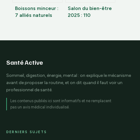
Boissons minceur :
Salon du bien-être
7 alliés naturels
2025 : 110
pour stimuler votre
exposants et 4
métabolisme et
méthodes pour
brûler les graisses
réussir votre visite
Santé Active
Sommeil, digestion, énergie, mental : on explique le mécanisme
avant de proposer la routine, et on dit quand il faut voir un
professionnel de santé.
Les contenus publiés ici sont informatifs et ne remplacent
pas un avis médical individualisé.
DERNIERS SUJETS