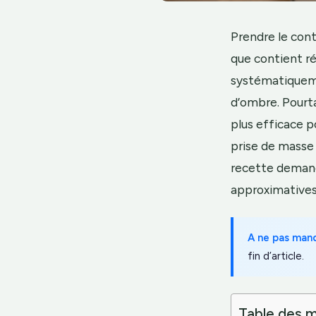
Prendre le con
que contient ré
systématiquemen
d’ombre. Pourta
plus efficace p
prise de masse 
recette demand
approximatives
A ne pas man
fin d’article.
Table des m