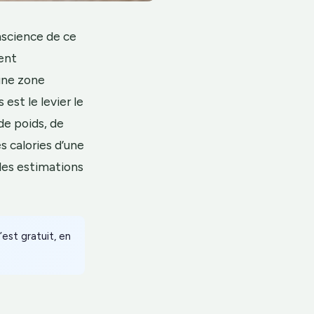
nscience de ce
hent
une zone
est le levier le
de poids, de
s calories d’une
les estimations
est gratuit, en