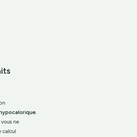
its
ion
hypocalorique
.
 vous ne
 calcul