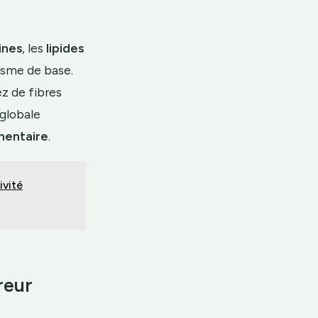
ines
, les
lipides
isme de base.
ez de fibres
 globale
mentaire
.
ivité
reur