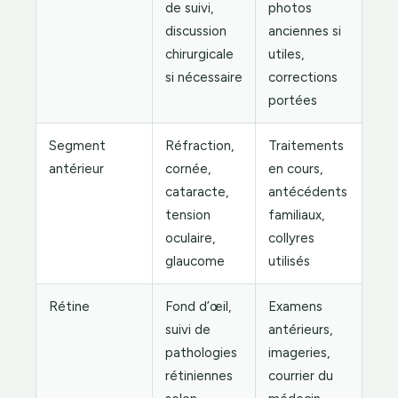
de suivi,
photos
discussion
anciennes si
chirurgicale
utiles,
si nécessaire
corrections
portées
Segment
Réfraction,
Traitements
antérieur
cornée,
en cours,
cataracte,
antécédents
tension
familiaux,
oculaire,
collyres
glaucome
utilisés
Rétine
Fond d’œil,
Examens
suivi de
antérieurs,
pathologies
imageries,
rétiniennes
courrier du