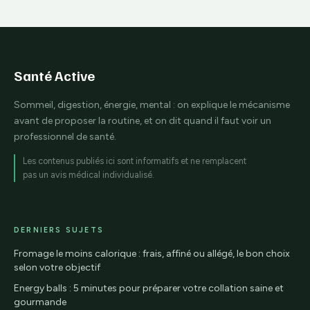
D-chiro-inositol
habitudes clés pour
réactivent votre
déstocker
métabolisme
Santé Active
Sommeil, digestion, énergie, mental : on explique le mécanisme
avant de proposer la routine, et on dit quand il faut voir un
professionnel de santé.
Les contenus publiés ici sont informatifs et ne remplacent
pas un avis médical individualisé.
DERNIERS SUJETS
Fromage le moins calorique : frais, affiné ou allégé, le bon choix
selon votre objectif
Energy balls : 5 minutes pour préparer votre collation saine et
gourmande