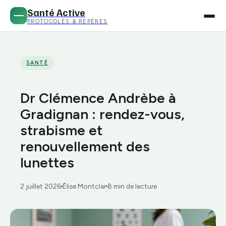
Santé Active
PROTOCOLES & REPÈRES
SANTÉ
Dr Clémence Andrèbe à
Gradignan : rendez-vous,
strabisme et
renouvellement des
lunettes
2 juillet 2026
Élise Montclar
8 min de lecture
·
·