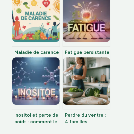
Maladie de carence
Fatigue persistante
en 8 lettres : la
: 4 actifs naturels
réponse et ce qu’il
et le dosage clé en
faut savoir
vitamine C pour
retrouver votre
énergie
Inositol et perte de
Perdre du ventre :
poids : comment le
4 familles
myo-inositol et le
d’aliments et 3