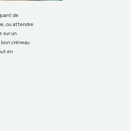
iquant de
ie, ou attendre
e sur un
e bon créneau
out en