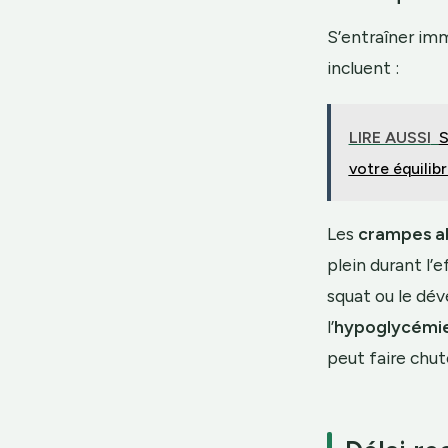
S’entraîner imm
incluent :
LIRE AUSSI
S
votre équilib
Les
crampes a
plein durant l’e
squat ou le dé
l’
hypoglycémie
peut faire chut