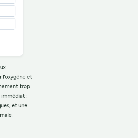
eux
r l’oxygène et
aînement trop
t immédiat :
ques, et une
imale.