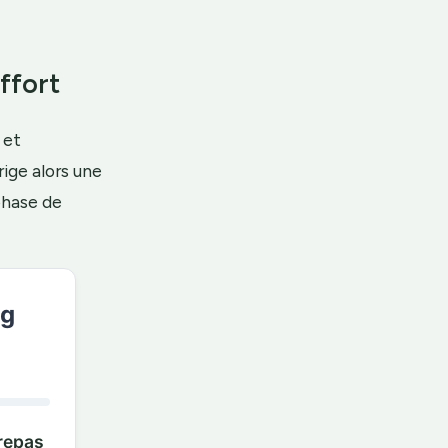
ffort
et
ige alors une
 phase de
ng
 repas