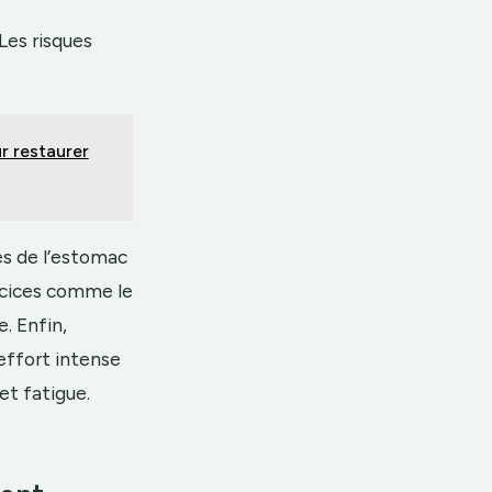
Les risques
r restaurer
s de l’estomac
ercices comme le
. Enfin,
 effort intense
et fatigue.