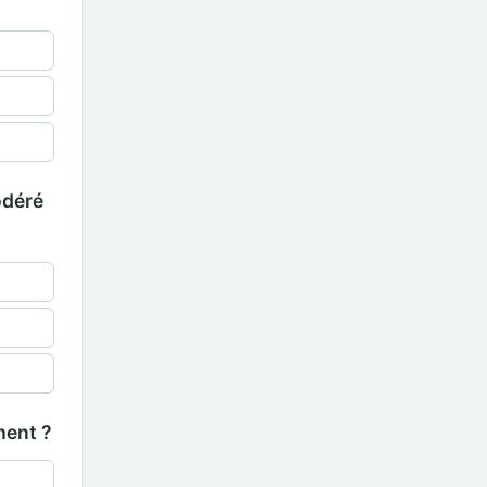
odéré
ment ?