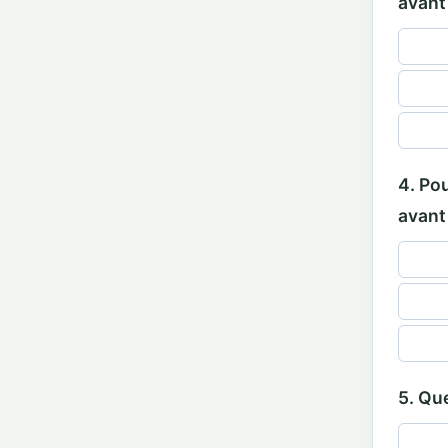
avant
4. Po
avant 
5. Que