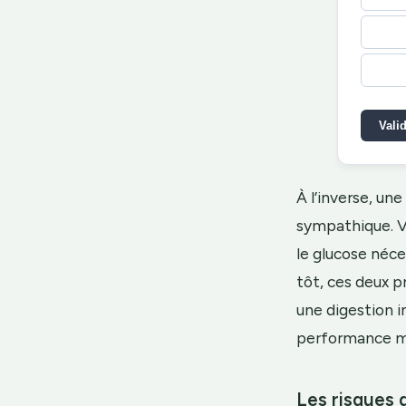
Vali
À l’inverse, un
sympathique. Vo
le glucose néc
tôt, ces deux p
une digestion i
performance mu
Les risques