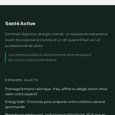
quelques minutes
coup
Santé Active
Sommeil, digestion, énergie, mental : on explique le mécanisme
avant de proposer la routine, et on dit quand il faut voir un
professionnel de santé.
Les contenus publiés ici sont informatifs et ne remplacent
pas un avis médical individualisé.
DERNIERS SUJETS
Fromage le moins calorique : frais, affiné ou allégé, le bon choix
selon votre objectif
Energy balls : 5 minutes pour préparer votre collation saine et
gourmande
Magnésium remboursé : ordonnance obligatoire, 35 % pris en