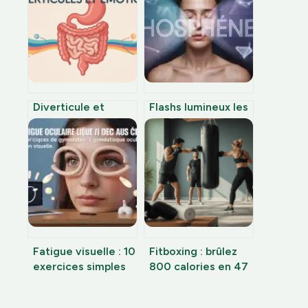
Diverticule et
Flashs lumineux les
cause
yeux fermés :
émotionnelle : que
simple réaction
dit vraiment le
cérébrale ou éveil
corps ?
spirituel ?
Fatigue visuelle : 10
Fitboxing : brûlez
exercices simples
800 calories en 47
pour retrouver un
minutes sans
regard reposé en
jamais prendre de