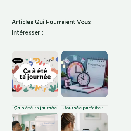
Articles Qui Pourraient Vous
Intéresser :
Ça a été ta journée
Journée parfaite :
ou ça était : bien
la méthode des 6
écrire cette
heures de travail et
expression
de la sieste