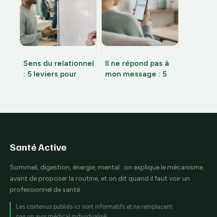
stratégique pour
optimiser votre
quotidien
Sens du relationnel
Il ne répond pas à
: 5 leviers pour
mon message : 5
maîtriser vos
raisons
interactions et
psychologiques et
accélérer votre
la relance idéale
carrière
pour débloquer la
situation
Santé Active
Sommeil, digestion, énergie, mental : on explique le mécanisme
avant de proposer la routine, et on dit quand il faut voir un
professionnel de santé.
Les contenus publiés ici sont informatifs et ne remplacent
pas un avis médical individualisé.