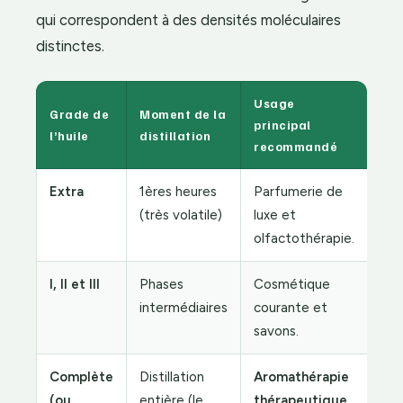
qui correspondent à des densités moléculaires
distinctes.
Usage
Grade de
Moment de la
principal
l’huile
distillation
recommandé
Extra
1ères heures
Parfumerie de
(très volatile)
luxe et
olfactothérapie.
I, II et III
Phases
Cosmétique
intermédiaires
courante et
savons.
Complète
Distillation
Aromathérapie
(ou
entière (le
thérapeutique