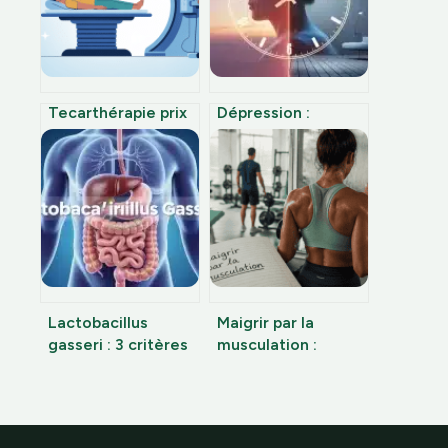
Tecarthérapie prix
Dépression :
séance : combien
pourquoi votre
ça coûte vraiment
humeur s’améliore-
et que prévoir
t-elle le soir ?
Lactobacillus
Maigrir par la
gasseri : 3 critères
musculation :
techniques pour
pourquoi soulever
choisir votre
des poids surpasse
probiotique
le cardio pour
transformer votre