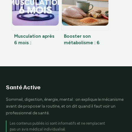
sereinement
Musculation après
Booster son
6 mois :
métabolisme : 6
transformation
aliments clés pour
physique réelle ou
transformer votre
simple illusion de
dépense
débutant ?
énergétique
Santé Active
Sommeil, digestion, énergie, mental : on explique le mécanisme
avant de proposer la routine, et on dit quand il faut voir un
professionnel de santé.
Les contenus publiés ici sont informatifs et ne remplacent
pas un avis médical individualisé.