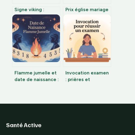
Signe viking :
Prix église mariage
significations,
: coûts, règles et
symboles
astuces pour bien
nordiques et
prévoir
usages modernes
Flamme jumelle et
Invocation examen
date de naissance :
: prières et
ce que les chiffres
psaumes pour la
révèlent vraiment
réussite scolaire
Santé Active