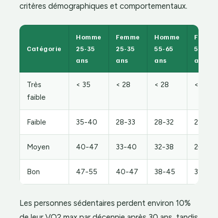
critères démographiques et comportementaux.
Homme
Femme
Homme
Femm
Catégorie
25-35
25-35
55-65
55-65
ans
ans
ans
ans
Très
< 35
< 28
< 28
< 22
faible
Faible
35-40
28-33
28-32
22-26
Moyen
40-47
33-40
32-38
26-32
Bon
47-55
40-47
38-45
32-38
Les personnes sédentaires perdent environ 10%
de leur VO2 max par décennie après 30 ans, tandis