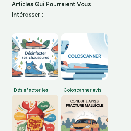
Articles Qui Pourraient Vous
Intéresser :
Désinfecter les
Coloscanner avis
chaussures sans les
fiables : ce qu’il
abîmer guide
faut vraiment
complet et
savoir avant
méthodes fiables
l’examen