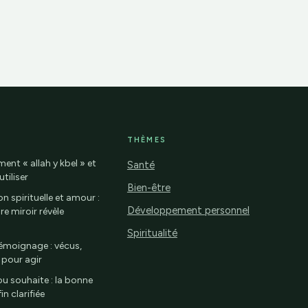
THÈMES
ment « allah y kbel » et
Santé
tiliser
Bien-être
on spirituelle et amour :
Développement personnel
re miroir révèle
Spiritualité
 témoignage : vécus,
 pour agir
ou souhaite : la bonne
n clarifiée