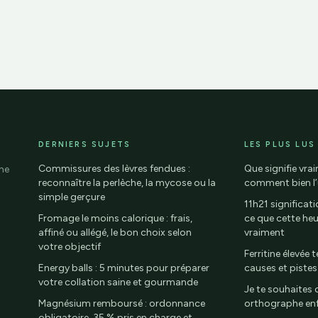
DERNIERS SUJETS
LES PLUS LUS
Commissures des lèvres fendues :
Que signifie vrai
sme
reconnaître la perlèche, la mycose ou la
comment bien l’u
simple gerçure
11h21 significati
Fromage le moins calorique : frais,
ce que cette heu
affiné ou allégé, le bon choix selon
vraiment
votre objectif
Ferritine élevée
Energy balls : 5 minutes pour préparer
causes et pistes
votre collation saine et gourmande
Je te souhaites 
Magnésium remboursé : ordonnance
orthographe enfi
obligatoire, 35 % pris en charge et