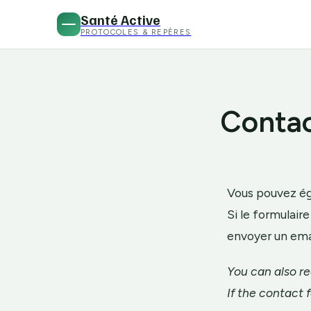
Santé Active
PROTOCOLES & REPÈRES
Conta
Vous pouvez ég
Si le formulair
envoyer un ema
You can also re
If the contact f