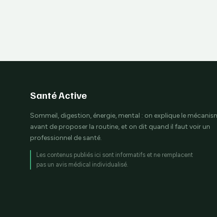
Santé Active
Sommeil, digestion, énergie, mental : on explique le mécani
avant de proposer la routine, et on dit quand il faut voir un
professionnel de santé.
Les contenus publiés ici sont informatifs et ne remplacent
pas un avis médical individualisé.