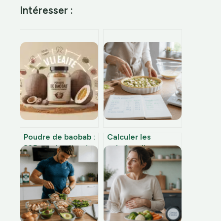
Intéresser :
Poudre de baobab :
Calculer les
225 mg de vitamine
calories d’une
C et fibres pour
recette : l’erreur de
booster votre
pesée qui fausse
énergie
vos résultats de 20
%