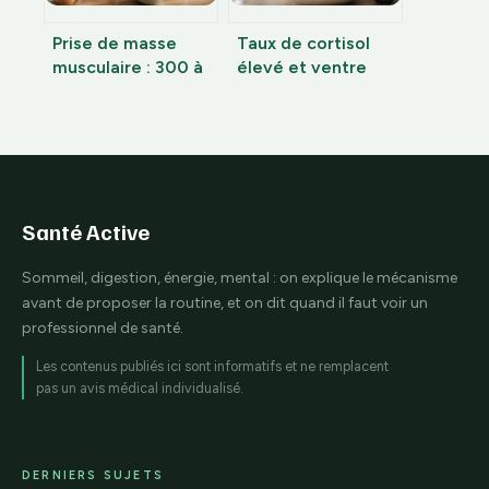
Prise de masse
Taux de cortisol
musculaire : 300 à
élevé et ventre
700 kcal de surplus
gonflé : comment
pour bâtir du
distinguer la
muscle sans gras
graisse abdominale
des ballonnements
Santé Active
Sommeil, digestion, énergie, mental : on explique le mécanisme
avant de proposer la routine, et on dit quand il faut voir un
professionnel de santé.
Les contenus publiés ici sont informatifs et ne remplacent
pas un avis médical individualisé.
DERNIERS SUJETS