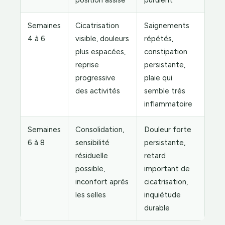
position assise
purulent
Semaines
Cicatrisation
Saignements
4 à 6
visible, douleurs
répétés,
plus espacées,
constipation
reprise
persistante,
progressive
plaie qui
des activités
semble très
inflammatoire
Semaines
Consolidation,
Douleur forte
6 à 8
sensibilité
persistante,
résiduelle
retard
possible,
important de
inconfort après
cicatrisation,
les selles
inquiétude
durable