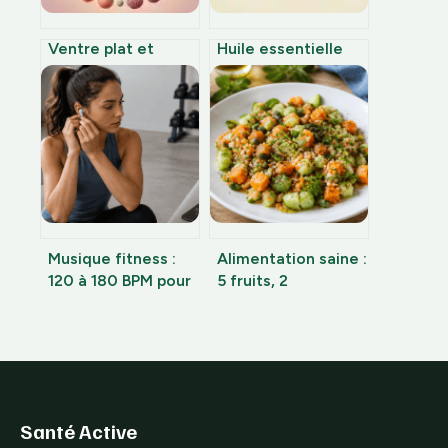
Ventre plat et
Huile essentielle
microbiote : 3
d’immortelle corse
souches
: 3 bienfaits
probiotiques pour
circulatoires et
réduire
guide d’utilisation
durablement la
sécurisé
graisse abdominale
Musique fitness :
Alimentation saine :
120 à 180 BPM pour
5 fruits, 2
booster votre
légumineuses et
endurance et
les réflexes pour
transformer
stabiliser votre
chaque séance
énergie
Santé Active