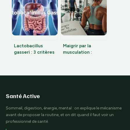
et que prévoir
t-elle le soir ?
Lactobacillus
Maigrir par la
gasseri : 3 critères
musculation :
techniques pour
pourquoi soulever
choisir votre
des poids surpasse
probiotique
le cardio pour
transformer votre
silhouette
Santé Active
Sommeil, digestion, énergie, mental : on explique le mécanisme
avant de proposer la routine, et on dit quand il faut voir un
professionnel de santé.