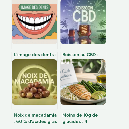
L’image des dents :
Boisson au CBD :
comment
bienfaits, dosages
l’améliorer
précis et critères
vraiment et
de sélection pour
durablement
une détente
maîtrisée
Noix de macadamia
Moins de 10g de
: 60 % d’acides gras
glucides : 4
pour protéger
catégories