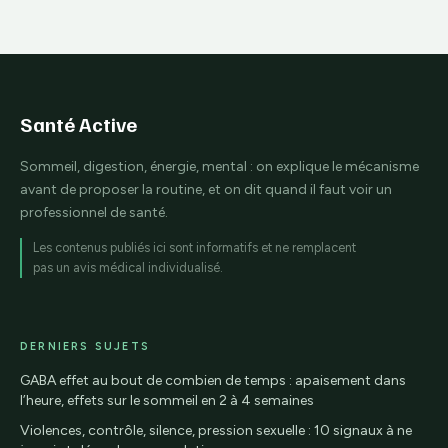
votre cœur et
d’aliments pour
stabiliser votre
stabiliser votre
glycémie
énergie
Santé Active
Sommeil, digestion, énergie, mental : on explique le mécanisme
avant de proposer la routine, et on dit quand il faut voir un
professionnel de santé.
Les contenus publiés ici sont informatifs et ne remplacent
pas un avis médical individualisé.
DERNIERS SUJETS
GABA effet au bout de combien de temps : apaisement dans
l’heure, effets sur le sommeil en 2 à 4 semaines
Violences, contrôle, silence, pression sexuelle : 10 signaux à ne