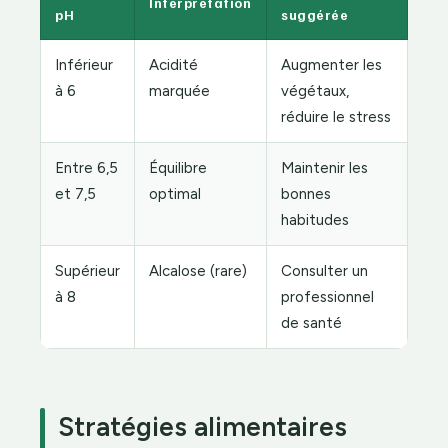
Interprétation
pH
suggérée
Inférieur
Acidité
Augmenter les
à 6
marquée
végétaux,
réduire le stress
Entre 6,5
Équilibre
Maintenir les
et 7,5
optimal
bonnes
habitudes
Supérieur
Alcalose (rare)
Consulter un
à 8
professionnel
de santé
Stratégies alimentaires