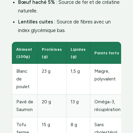
Bœuf haché 5%
: Source de fer et de créatine
naturelle.
Lentilles cuites
: Source de fibres avec un
index glycémique bas.
Aliment
Protéines
Lipides
Points forts
(100g)
(g)
(g)
Blanc
23 g
1,5 g
Maigre,
de
polyvalent
poulet
Pavé de
20 g
13 g
Oméga-3,
Saumon
récupération
Tofu
15 g
8 g
Sans
ferme
cholestérol