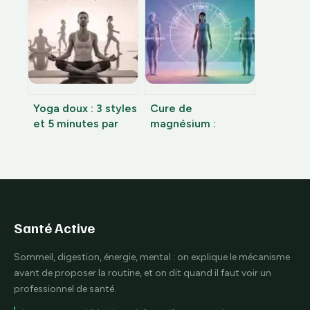
savoir
lesquels le stress
verrouille votre
bassin
Yoga doux : 3 styles
Cure de
et 5 minutes par
magnésium :
posture pour libérer
pourquoi 8
vos tensions
semaines sont
nécessaires pour
restaurer vos
réserves cellulaires
Santé Active
Sommeil, digestion, énergie, mental : on explique le mécanisme
avant de proposer la routine, et on dit quand il faut voir un
professionnel de santé.