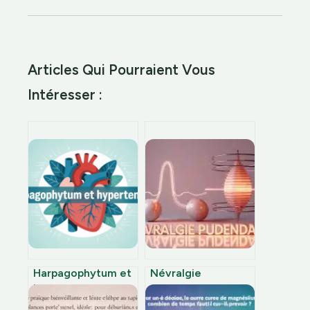
Articles Qui Pourraient Vous
Intéresser :
Harpagophytum et
Névralgie
hypertension : ce
pudendale : 3
qu’il faut vraiment
mécanismes par