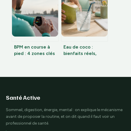
choisir votre
des poids surpasse
probiotique
le cardio pour
transformer votre
silhouette
BPM en course à
Eau de coco :
pied : 4 zones clés
bienfaits réels,
pour progresser
composition
sans s’épuiser
nutritionnelle et
précautions
d’usage
Santé Active
Sommeil, digestion, énergie, mental : on explique le mécanisme
avant de proposer la routine, et on dit quand il faut voir un
professionnel de santé.