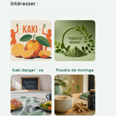
Intéresser :
Kaki danger : ce
Poudre de moringa
qu’il faut vraiment
: 25 % de protéines
savoir avant d’en
et 8 acides aminés
manger
pour optimiser
votre énergie