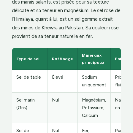
des marais salants, est prisée pour sa texture
délicate et sa teneur en magnésium. Le sel rose de
l’Himalaya, quant à lui, est un sel gemme extrait
des mines de Khewra au Pakistan. Sa couleur rose
provient de sa teneur naturelle en fer.
Minéraux
Type de sel
Raffinage
Points f
principaux
Sel de table
Élevé
Sodium
Prix bas,
uniquement
fluidité
Sel marin
Nul
Magnésium,
Naturel, 
(Gris)
Potassium,
en saveu
Calcium
Sel de
Nul
Fer,
Pureté,