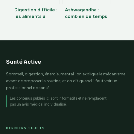
Digestion difficile :
Ashwagandha :
les aliments à
combien de temps
éviter et les
pour ressentir les
méthodes de
effets et réussir sa
cuisson pour
cure ?
retrouver votre
confort
Santé Active
Sommeil, digestion, énergie, mental : on explique le mécanisme
avant de proposer la routine, et on dit quand il faut voir un
professionnel de santé.
Les contenus publiés ici sont informatifs et ne remplacent
pas un avis médical individualisé.
DERNIERS SUJETS