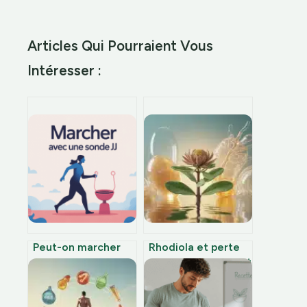
Articles Qui Pourraient Vous
Intéresser :
Peut-on marcher
Rhodiola et perte
avec une sonde jj
de poids : comment
sans risque et sans
la racine d’or régule
trop de douleur
le métabolisme,