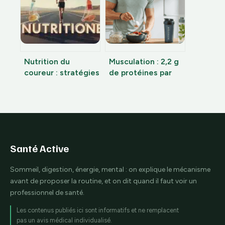
apaise le stress et
libère les graisses
Nutrition du
Musculation : 2,2 g
coureur : stratégies
de protéines par
d’apport en
kilo et 4 recettes
glucides et
clés pour optimiser
hydratation pour
votre croissance
éviter le mur
Santé Active
Sommeil, digestion, énergie, mental : on explique le mécanisme
avant de proposer la routine, et on dit quand il faut voir un
professionnel de santé.
Les contenus publiés ici sont informatifs et ne remplacent
pas un avis médical individualisé.