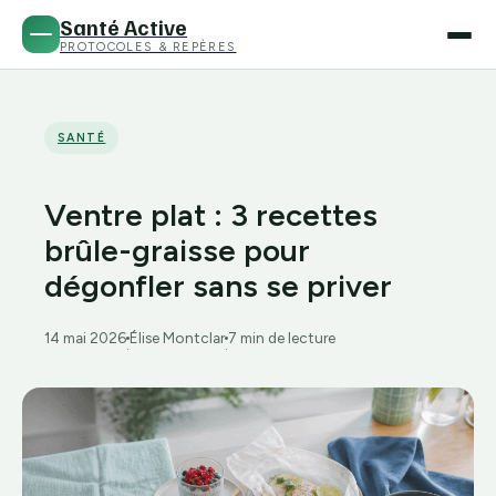
Santé Active
PROTOCOLES & REPÈRES
SANTÉ
Ventre plat : 3 recettes
brûle-graisse pour
dégonfler sans se priver
14 mai 2026
Élise Montclar
7 min de lecture
·
·