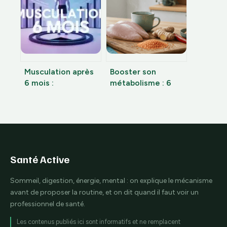
sereinement
Musculation après
Booster son
6 mois :
métabolisme : 6
transformation
aliments clés pour
physique réelle ou
transformer votre
simple illusion de
dépense
débutant ?
énergétique
Santé Active
Sommeil, digestion, énergie, mental : on explique le mécanisme
avant de proposer la routine, et on dit quand il faut voir un
professionnel de santé.
Les contenus publiés ici sont informatifs et ne remplacent